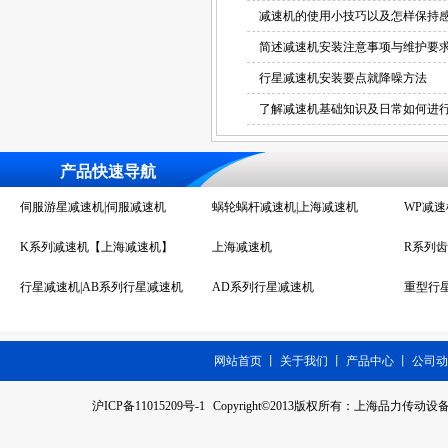
减速机的使用小技巧以及怎样保持
简述减速机安装注意事项与维护要
行星减速机安装要点就降噪方法
了解减速机基础知识及日常如何进
产品快速导航
K系列减速机【上海减速机】
上海减速机
R系列齿
行星减速机|AB系列行星减速机
AD系列行星减速机
重型行
无极调速变速机
无极调速减速机
F系列减
铝壳蜗轮减速机|减速机厂
X系列摆线减速机
伺服行
网站首页
丨
关于我们
丨
产品中心
丨
公司动
WB摆线减速机|减速机厂
RV系列蜗轮蜗杆减速机|减速机
卧式齿
沪ICP备11015209号-1
Copyright©2013版权所有：上海品力传动设备有限公
蜗轮蜗杆减速机|上海减速机
厂
WP减速机
伺服齿