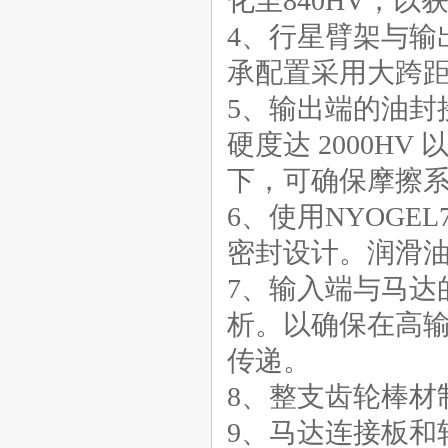
化至840HV，
K系列减速机【上海减速
机】
4、行星臂架与输
承配置采用大跨
5、输出端的油封
硬度达 2000HV
上海减速机
下，可确保摩擦
6、使用NYOGE
密封设计。润滑
7、输入端与马达
卧式齿轮减速电机|减速机厂
析。以确保在高
传递。
8、整支齿轮棒材
9、马达连接板和
游星减速机【减速机厂】